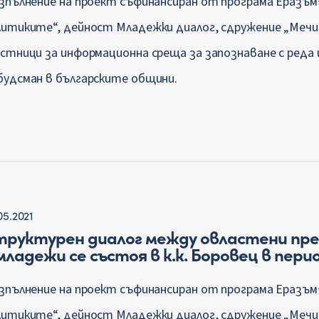
изпълнение на проект съфинансиран от програма Еразъм
литиките“, дейност Младежки диалог, сдружение „Мечи
астници за информационна среща за запознаване с реда 
будсман в българските общини.
05.2021
труктурен диалог между овластени пр
младежи се състоя в к.к. Боровец в период
изпълнение на проект съфинансиран от програма Еразъм
литиките“, дейност Младежки диалог, сдружение „Мечи 