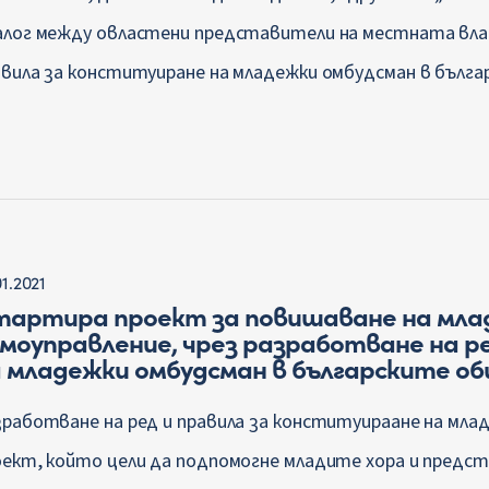
алог между овластени представители на местната влас
авила за конституиране на младежки омбудсман в бълга
01.2021
тартира проект за повишаване на мла
моуправление, чрез разработване на р
 младежки омбудсман в българските о
зработване на ред и правила за конституираане на мла
оект, който цели да подпомогне младите хора и пред