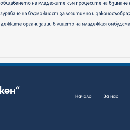
иобщаването на младежите към процесите на взимане н
игуряване на възможност за легитимно и законосъобр
адежките организации в лицето на младежкия омбудсма
жен“
Начало
За нас