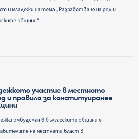
т и младежи на тема „Разработване на ред и
рските общини“.
дежкото участие в местното
ед и правила за конституиранее
бщини
дежки омбудсман в българските общини е
ставителите на местната власт в