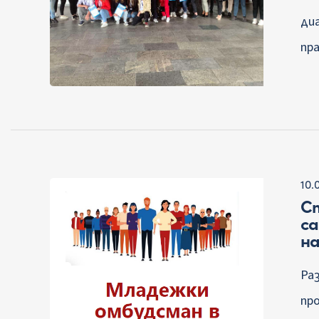
ди
пр
10.
С
са
на
Ра
пр