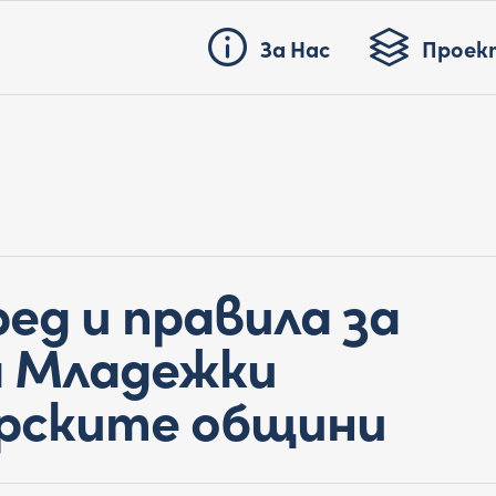
За Нас
Проек
ед и правила за
а Младежки
арските общини