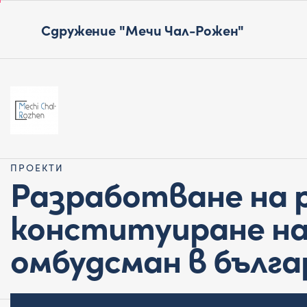
Сдружение "Мечи Чал-Рожен"
ПРОЕКТИ
Разработване на р
конституиране н
омбудсман в бълг