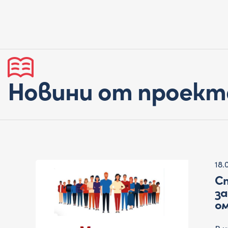
Новини от проект
18.
С
за
ом