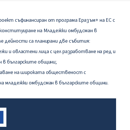
роект съфинансиран от програма Еразъм+ на ЕС с
а конституиране на Младежки омбудсман в
е дейности са планирани две събития:
жи и овластени лица с цел разработване на ред и
н в българските общини;
знаване на широката общественост с
на младежки омбудсман в българските общини.