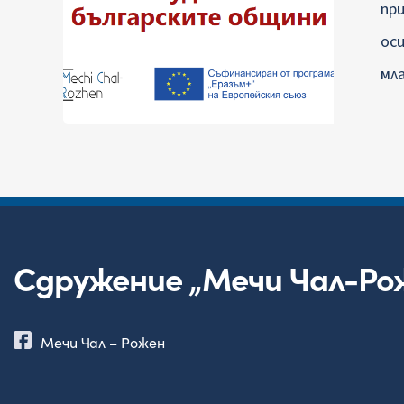
пр
ос
мл
Сдружение „Мечи Чал-Ро
Мечи Чал – Рожен