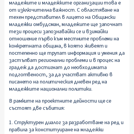
младежите и младежките организации това е
от изключителна важност. С овластяване на
техен представител в лицето на Общински
младежки омбудсман, младежите ще започнат
тези процеси запознавайки се и взимайки
отношение първо към местните проблеми на
конкретната община, в която живеят и
постепенно ще трупат информация и умения да
застъпват регионални проблеми и в процес на
градеж да достигнат до необходимата
подготвеност, за да участват активно в
писането на политическия дневен ред на
младежките национални политики.
В рамките на проектните дейности ще се
състоят две събития:
1. Структурен диалог за разработване на ред и
правила за конституиране на младежки